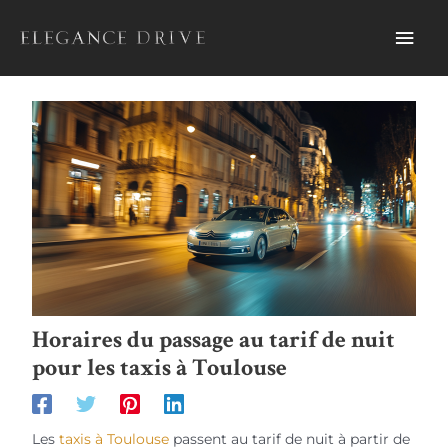
Aller
Men
au
contenu
prin
Horaires du passage au tarif de nuit
pour les taxis à Toulouse
Les
taxis à Toulouse
passent au tarif de nuit à partir de