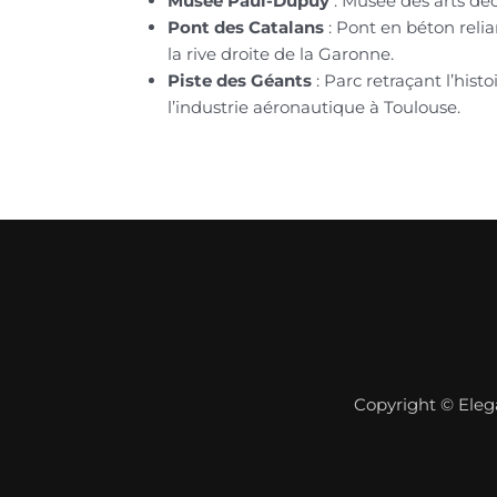
Musée Paul-Dupuy
: Musée des arts déco
Pont des Catalans
: Pont en béton relia
la rive droite de la Garonne.
Piste des Géants
: Parc retraçant l’histo
l’industrie aéronautique à Toulouse.
Copyright © Eleg