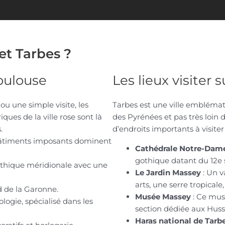
et Tarbes ?
Toulouse
Les lieux visiter 
u une simple visite, les
Tarbes est une ville emblémat
ues de la ville rose sont là
des Pyrénées et pas très loin
.
d’endroits importants à visiter 
 bâtiments imposants dominent
Cathédrale Notre-Dam
gothique datant du 12e 
othique méridionale avec une
Le Jardin Massey
: Un v
arts, une serre tropical
d de la Garonne.
Musée Massey
: Ce mus
logie, spécialisé dans les
section dédiée aux Hussa
Haras national de Tarb