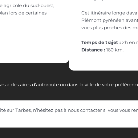
e agricole du sud-ouest,
lan lors de certaines
Cet itinéraire longe davan
Piémont pyrénéen avant d
vues plus proches des mo
Temps de trajet :
2h en 
Distance :
160 km.
es à des aires d’autoroute ou dans la ville de votre préféren
té sur Tarbes, n’hésitez pas à nous contacter si vous vous r