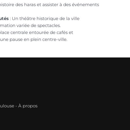
’histoire des haras et assister à des événements
utés
: Un théâtre historique de la ville
ation variée de spectacles.
lace centrale entourée de cafés et
 une pause en plein centre-ville.
oulouse
-
À propos