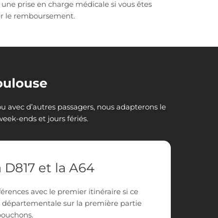
r une prise en charge médicale si vous êtes
er le remboursement.
Toulouse
ou avec d’autres passagers, nous adapterons le
 week-ends et jours fériés.
a D817 et la A64
férences avec le premier itinéraire si ce
la départementale sur la première partie
 bouchons.