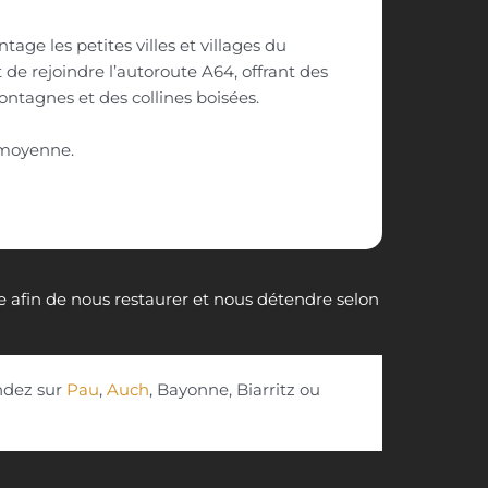
tage les petites villes et villages du
e rejoindre l’autoroute A64, offrant des
ntagnes et des collines boisées.
moyenne.
ce afin de nous restaurer et nous détendre selon
endez sur
Pau
,
Auch
, Bayonne, Biarritz ou