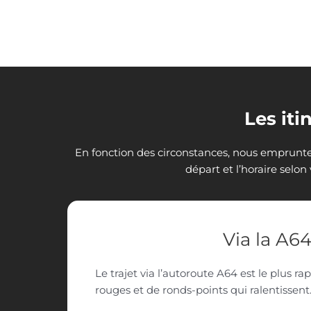
Les iti
En fonction des circonstances, nous emprunter
départ et l’horaire selon 
Via la A6
Le trajet via l’autoroute A64 est le plus r
rouges et de ronds-points qui ralentissent