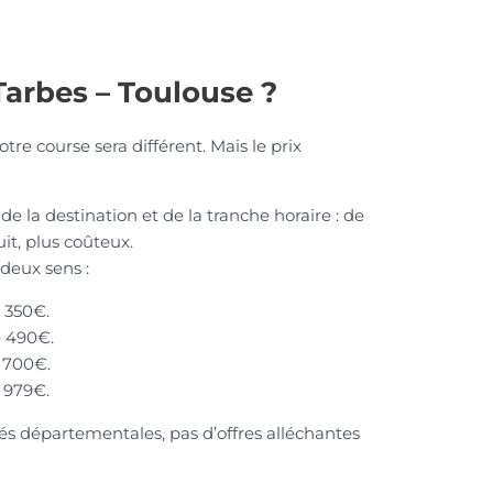
 Tarbes – Toulouse ?
otre course sera différent. Mais le prix
 de la destination et de la tranche horaire : de
nuit, plus coûteux.
 deux sens :
e 350€.
e 490€.
e 700€.
e 979€.
ités départementales, pas d’offres alléchantes