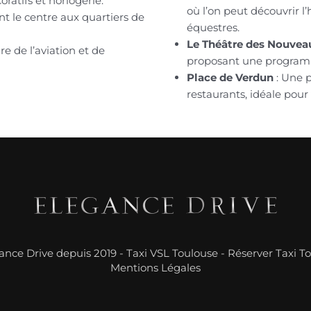
ratifs et horlogerie.
où l’on peut découvrir l
nt le centre aux quartiers de
équestres.
Le Théâtre des Nouvea
ire de l’aviation et de
proposant une programm
Place de Verdun
: Une p
restaurants, idéale pour
ance Drive depuis 2019 -
Taxi VSL Toulouse
-
Réserver Taxi T
Mentions Légales