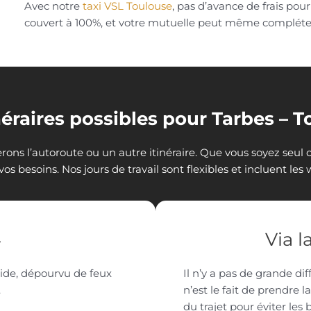
Avec notre
taxi VSL Toulouse
, pas d’avance de frais pou
couvert à 100%, et votre mutuelle peut même complét
néraires possibles pour Tarbes – 
ons l’autoroute ou un autre itinéraire. Que vous soyez seul 
vos besoins. Nos jours de travail sont flexibles et incluent les
4
Via l
apide, dépourvu de feux
Il n’y a pas de grande dif
.
n’est le fait de prendre 
du trajet pour éviter les