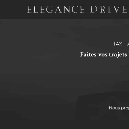
Aller
au
contenu
TAXI 
Faîtes vos trajet
Nous prop