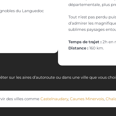
départementale, plus pré
vignobles du Languedoc
Tout n’est pas perdu pui
d’admirer les magnifiques
sublimes paysages entou
Temps de trajet :
2h en 
Distance :
160 km.
ter sur les aires d’autoroute ou dans une ville que vous cho
rvir des villes comme
Castelnaudary
,
Caunes Minervois
,
Chal