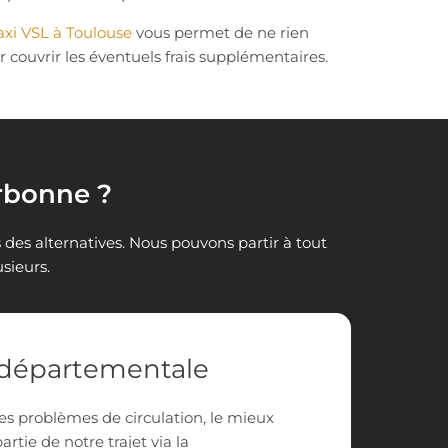
axi VSL à Toulouse
vous permet de ne rien
r couvrir les éventuels frais supplémentaires.
arbonne ?
s des alternatives. Nous pouvons partir à tout
sieurs.
a départementale
des problèmes de circulation, le mieux
rtie de notre trajet via la