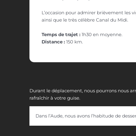
L’occasion pour admirer brièvement les 
ainsi que le très célèbre Canal du Midi.
Temps de trajet :
1h30 en moyenne.
Distance :
150 km.
Durant le déplacement, nous pourrons nous arrê
rafraîchir à votre guise.
Dans l’Aude, nous avons l’habitude de desse