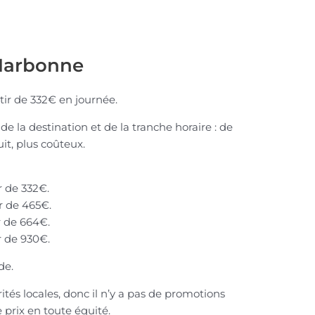
 Narbonne
ir de 332€ en journée.
 de la destination et de la tranche horaire : de
nuit, plus coûteux.
r de 332€.
r de 465€.
r de 664€.
r de 930€.
de.
rités locales, donc il n’y a pas de promotions
prix en toute équité.