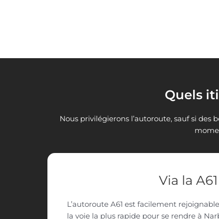
Quels it
Nous privilégierons l’autoroute, sauf si des 
moment
Via la A61
L’autoroute A61 est facilement rejoignable
la voie la plus rapide pour se rendre à Na