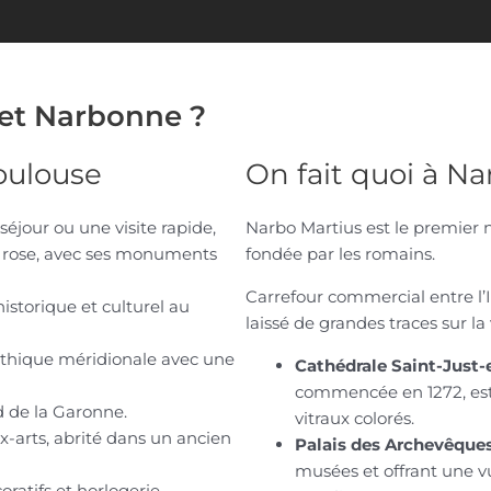
 et Narbonne ?
Toulouse
On fait quoi à N
séjour ou une visite rapide,
Narbo Martius est le premier 
le rose, avec ses monuments
fondée par les romains.
Carrefour commercial entre l’It
istorique et culturel au
laissé de grandes traces sur la v
othique méridionale avec une
Cathédrale Saint-Just-
commencée en 1272, est
d de la Garonne.
vitraux colorés.
-arts, abrité dans un ancien
Palais des Archevêque
musées et offrant une v
ratifs et horlogerie.