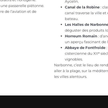
Aycelin.
une passerelle piétonne.
Canal de la Robine
: cl
ire de l’aviation et de
canal traverse la ville 
bateau.
Les Halles de Narbonn
déguster des produits l
Horreum Romain
: d’an
un aperçu fascinant de l’
Abbaye de Fontfroide
:
cistercienne du XIIᵉ sièc
vignobles.
Narbonne, c’est le lieu de re
aller à la plage, sur la médite
les villes alentours.