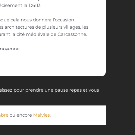
cisément la D6113.
sque cela nous donnera l’occasion
 architectures de plusieurs villages, les
rant la cité médiévale de Carcassonne.
moyenne.
isissez pour prendre une pause repas et vous
abre
ou encore
Malvies
.