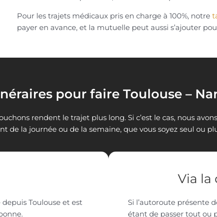
Pour les trajets médicaux pris en charge à 100%, notre
t
payer en avance, et la mutuelle peut aussi s’ajouter pou
inéraires pour faire Toulouse – N
bouchons rendent le trajet plus long. Si c’est le cas, nous avon
 de la journée ou de la semaine, que vous soyez seul ou plu
Via l
 depuis Toulouse et est
Si l’autoroute présente 
rbonne.
étant de passer tout ou pa