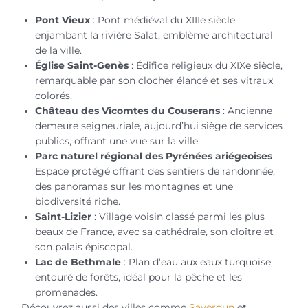
Pont Vieux
: Pont médiéval du XIIIe siècle
enjambant la rivière Salat, emblème architectural
de la ville.
Église Saint-Genès
: Édifice religieux du XIXe siècle,
remarquable par son clocher élancé et ses vitraux
colorés.
Château des Vicomtes du Couserans
: Ancienne
demeure seigneuriale, aujourd’hui siège de services
publics, offrant une vue sur la ville.
Parc naturel régional des Pyrénées ariégeoises
:
Espace protégé offrant des sentiers de randonnée,
des panoramas sur les montagnes et une
biodiversité riche.
Saint-Lizier
: Village voisin classé parmi les plus
beaux de France, avec sa cathédrale, son cloître et
son palais épiscopal.
Lac de Bethmale
: Plan d’eau aux eaux turquoise,
entouré de forêts, idéal pour la pêche et les
promenades.
Découvrez aussi des villes comme
Saverdun
et