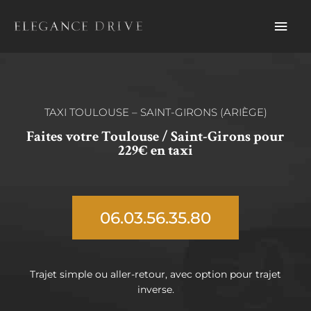
Aller
Men
au
contenu
prin
TAXI TOULOUSE – SAINT-GIRONS (ARIÈGE)
Faites votre Toulouse / Saint-Girons pour
229€ en taxi
06.03.56.35.80
Trajet simple ou aller-retour, avec option pour trajet
inverse.