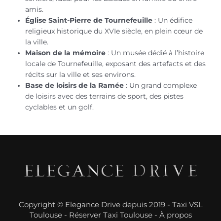
amis.
Église Saint-Pierre de Tournefeuille
: Un édifice
religieux historique du XVIe siècle, en plein cœur de
la ville.
Maison de la mémoire
: Un musée dédié à l’histoire
locale de Tournefeuille, exposant des artefacts et des
récits sur la ville et ses environs.
Base de loisirs de la Ramée
: Un grand complexe
de loisirs avec des terrains de sport, des pistes
cyclables et un golf.
Copyright © Elegance Drive depuis 2019 -
Taxi VSL
Toulouse
-
Réserver Taxi Toulouse
-
À propos