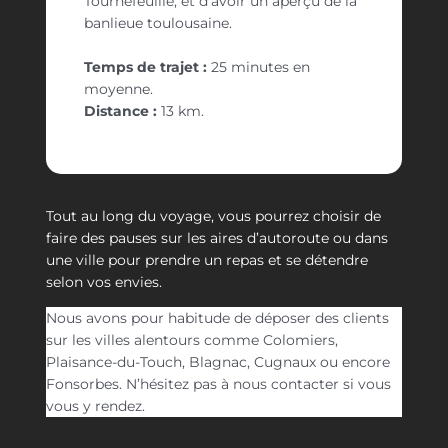
Tournefeuille, et d’avoir un aperçu de la
banlieue toulousaine.
Temps de trajet :
25 minutes en
moyenne.
Distance :
13 km.
Tout au long du voyage, vous pourrez choisir de
faire des pauses sur les aires d’autoroute ou dans
une ville pour prendre un repas et se détendre
selon vos envies.
Nous avons pour habitude de déposer des clients
sur les villes alentours comme Colomiers,
Plaisance-du-Touch, Blagnac, Cugnaux ou encore
Fonsorbes. N’hésitez pas à nous contacter si vous
vous y rendez.