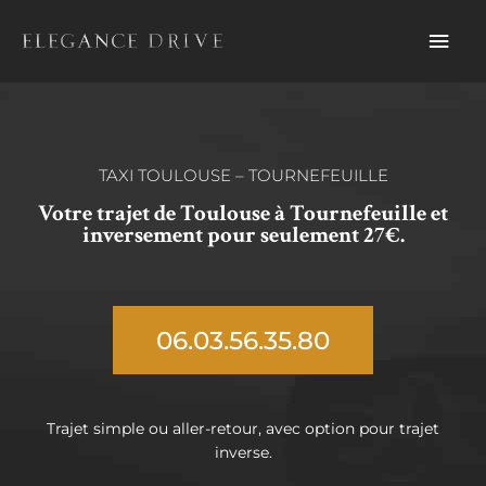
Aller
Men
au
contenu
prin
TAXI TOULOUSE – TOURNEFEUILLE
Votre trajet de Toulouse à Tournefeuille et
inversement pour seulement 27€.
06.03.56.35.80
Trajet simple ou aller-retour, avec option pour trajet
inverse.