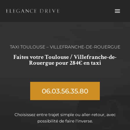
Aller
Men
au
contenu
prin
TAXI TOULOUSE – VILLEFRANCHE-DE-ROUERGUE
Faites votre Toulouse / Villefranche-de-
Rouergue pour 284€ en taxi
06.03.56.35.80
Choisissez entre trajet simple ou aller-retour, avec
possibilité de faire l'inverse.