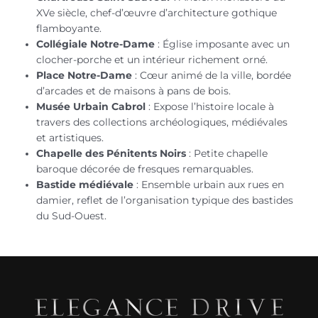
XVe siècle, chef-d’œuvre d’architecture gothique
flamboyante.
Collégiale Notre-Dame
: Église imposante avec un
clocher-porche et un intérieur richement orné.
Place Notre-Dame
: Cœur animé de la ville, bordée
d’arcades et de maisons à pans de bois.
Musée Urbain Cabrol
: Expose l’histoire locale à
travers des collections archéologiques, médiévales
et artistiques.
Chapelle des Pénitents Noirs
: Petite chapelle
baroque décorée de fresques remarquables.
Bastide médiévale
: Ensemble urbain aux rues en
damier, reflet de l’organisation typique des bastides
du Sud-Ouest.